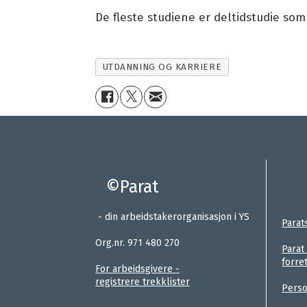
De fleste studiene er deltidstudie som 
UTDANNING OG KARRIERE
©Parat
:
.
- din arbeidstakerorganisasjon i YS
Parat
.
Org.nr. 971 480 270
Parat
forre
For arbeidsgivere -
registrere trekklister
Perso