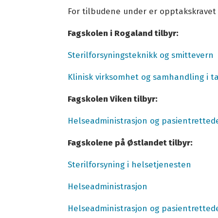
Arkiv medlemsbladet tannhelsesekretæren
For tilbudene under er opptakskravet
Brosjyrer
Presserom
Fagskolen i Rogaland tilbyr:
Kontakt oss
Sterilforsyningsteknikk og smittevern
The mercury case
Gå til parat.com
Klinisk virksomhet og samhandling i 
Fagskolen Viken tilbyr:
Helseadministrasjon og pasientretted
Fagskolene på Østlandet tilbyr:
Sterilforsyning i helsetjenesten
Helseadministrasjon
Helseadministrasjon og pasientretted