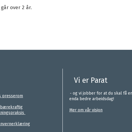
går over 2 år.
Vi er Parat
.
- og vi jobber for at du skal få e
s presserom
enda bedre arbeidsdag!
.
 bærekraftig
Mer om vår visjon
tningspraksis
nvernerklæring