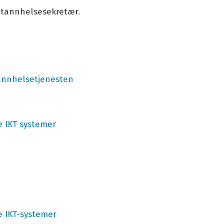
Fagbokforlage
 tannhelsesekretær.
tannhelsetjenesten
e IKT systemer
e IKT-systemer