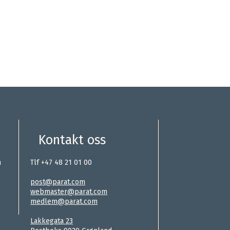
Kontakt oss
n
Tlf +47 48 21 01 00
.
post@parat.com
webmaster@parat.com
medlem@parat.com
.
Lakkegata 23