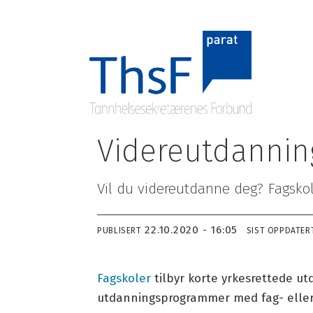
Videreutdannin
Om ThsF
Medle
Organisasjon
Hvor m
Vil du videreutdanne deg? Fagskol
Styrer og utvalg
Bli me
Sentralstyret
Endrin
22.10.2020 - 16:05
PUBLISERT
SIST OPPDATER
Valgkomité
Navnsk
Strategisk plan
Medle
Vedtekter
Utmel
Fagskoler
tilbyr korte yrkesrettede u
Etiske retningslinjer
utdanningsprogrammer med fag- eller
Medlemsblad